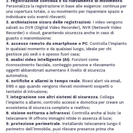
2. registrazione continua o su rilevamento di movimento
.
Personalizza la registrazione in base alle esigenze: continua per
una copertura totale, o su movimento per risparmiare spazio e
individuare solo eventi rilevanti;
3. archiviazione sicura delle registrazioni
. I video vengono
salvati su DVR (Digital Video Recorder), NVR (Network Video
Recorder) o cloud, garantendo sicurezza anche in caso di
guasto o manomissione;
4. accesso remoto da smartphone o PC
. Controlla l’impianto
in qualsiasi momento e da qualsiasi luogo, ideale per chi
gestisce più sedi o è spesso fuori casa;
5. analisi video intelligente (AI)
. Funzioni come
riconoscimento facciale, conteggio persone e rilevamento
oggetti abbandonati aumentano il livello di sicurezza
automatica;
6. notifiche e allarmi in tempo reale
. Ricevi alert via email,
SMS o app quando vengono rilevati movimenti sospetti o
tentativi di intrusione;
7. integrazione con altri sistemi di sicurezza
. Collega
l’impianto a allarmi, controllo accessi e domotica per creare un
ecosistema di sicurezza completo e reattivo;
8. visione notturna a infrarossi
. Controlla anche al buio: le
telecamere IR offrono immagini nitide in assenza di luce;
9. protezione perimetrale
. Installando telecamere lungo il
perimetro dell’immobile, puoi rilevare presenze prima che