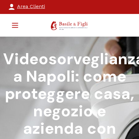
Area Clienti
Videosorveglianz
a Napoli: come
proteggere casa,
negozio e
azienda con